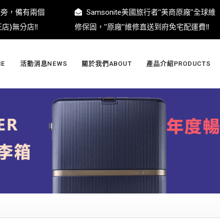
門旁，備有兩個
Samsonite美國旅行者''美商原廠''全球維
)無分店‼️
修保固，''原廠''維修直送到府免宅配運費‼️
E
活動消息NEWS
關於我們ABOUT
產品介紹PRODUCTS