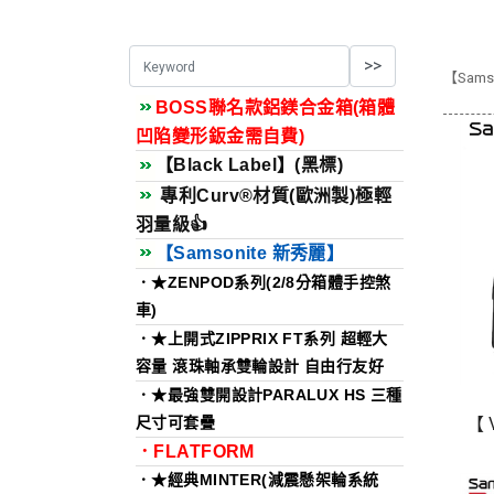
【Sams
BOSS聯名款鋁鎂合金箱(箱體
凹陷變形鈑金需自費)
【Black Label】(黑標)
專利Curv®材質(歐洲製)極輕
羽量級👍
【Samsonite 新秀麗】
．★ZENPOD系列(2/8分箱體手控煞
車)
．★上開式ZIPPRIX FT系列 超輕大
容量 滾珠軸承雙輪設計 自由行友好
．★最強雙開設計PARALUX HS 三種
【 
尺寸可套疊
．FLATFORM
．★經典MINTER(減震懸架輪系統