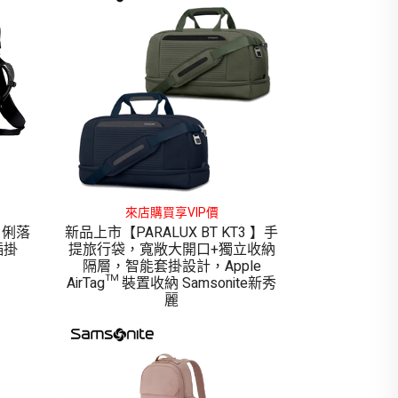
來店購買享VIP價
L 俐落
新品上市【PARALUX BT KT3 】手
插掛
提旅行袋，寬敞大開口+獨立收納
隔層，智能套掛設計，Apple
AirTag™ 裝置收納 Samsonite新秀
麗