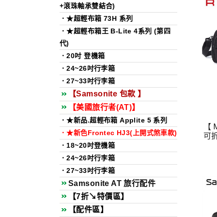
+滾珠軸承雙結合)
．★超輕布箱 73H 系列
．★超輕布箱王 B-Lite 4系列 (第四
代)
．20吋 登機箱
．24~26吋行李箱
．27~33吋行李箱
【Samsonite 包款 】
【美國旅行者(AT)】
．★新品.超輕布箱 Applite 5 系列
【 
．★新色Frontec HJ3(上開式煞車款)
可拆
．18~20吋登機箱
．24~26吋行李箱
．27~33吋行李箱
Samsonite AT 旅行配件
【7折↘️特價區】
【配件區】