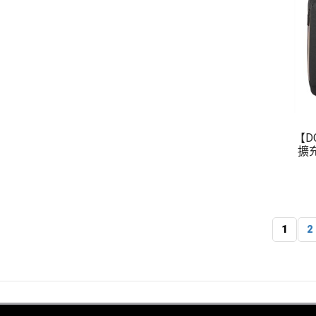
【D
擴
1
2