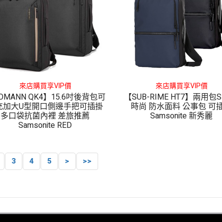
來店購買享VIP價
來店購買享VIP價
OMANN QK4】15.6吋後背包可
【SUB-RIME HT7】兩用包
充加大U型開口側邊手把可插掛
時尚 防水面料 公事包 可
多口袋抗菌內裡 差旅推薦
Samsonite 新秀麗
Samsonite RED
3
4
5
>
>>