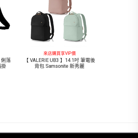
來店購買享VIP價
S 俐落
【 VALERIE UB3 】14.1吋 筆電後
插掛
背包 Samsonite 新秀麗