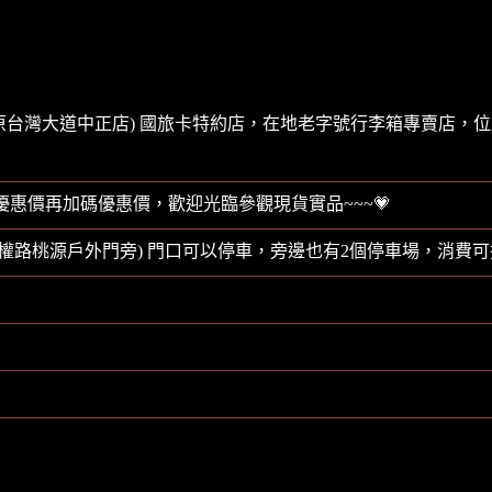
-中正店(原台灣大道中正店) 國旅卡特約店，在地老字號行李箱專賣店
優惠價再加碼優惠價，歡迎光臨參觀現貨實品~~~💗
近五權路桃源戶外門旁) 門口可以停車，旁邊也有2個停車場，消費