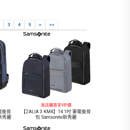
3
4
5
>
>>
來店購買享VIP價
筆電後背
【ZALIA 3 KM4】14.1吋 筆電後背
e新秀麗
包 Samsonite新秀麗