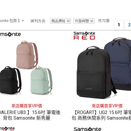
>
onite 包款 】
共72筆
1
2
來店購買享VIP價
來店購買享VIP價
VALERIE UB3 】15.6吋 筆電後
【ROGART】UG2 15.6吋 
背包 Samsonite 新秀麗
包 商務休閒系列 Samsonit