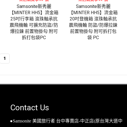
Samsonite新秀麗
Samsonite新秀麗
【MINTER HH5】流金箱
【MINTER HH5】流金箱
25吋行李箱 滾珠軸承抗
20吋登機箱 滾珠軸承抗
震飛機輪 可擴充防盜/防
震飛機輪 防盜/防爆拉鍊
爆拉鍊 前置物掛勾 附可
前置物掛勾 附可拆打包
拆打包袋PC
袋 PC
1
Contact Us
●Samsonite 美國旅行者 台中專賣店-中正店(原台灣大道中