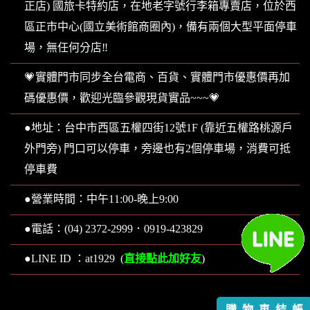
正店) 國旅卡特約店，在地老字號行李箱專賣店，位於西
區正市中心(國立美術館商圈內)，備有兩個大型平面停車
場，無任何分店‼️
💗實體門市同步全台電商、百貨、實體門市優惠價再加
碼優惠價，歡迎光臨參觀現貨實品~~~💗
●地址：台中市西區五權四街12號1F (靠近五權路桃源戶
外門旁) 門口可以停車，旁邊也有2個停車場，消費可抵
停車費
●營業時間：中午11:00-晚上9:00
●電話：(04) 2372-2999．0919-423829
直接點此加好友
●LINE ID ：at1929 (
)