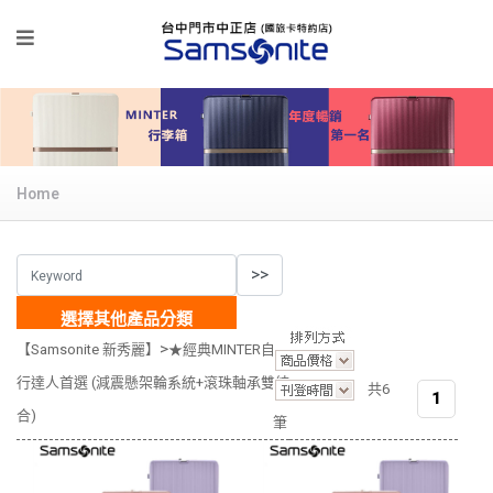
Home
選擇其他產品分類
>
【Samsonite 新秀麗】
★經典MINTER自由
行達人首選 (減震懸架輪系統+滾珠軸承雙結
共6
1
合)
筆