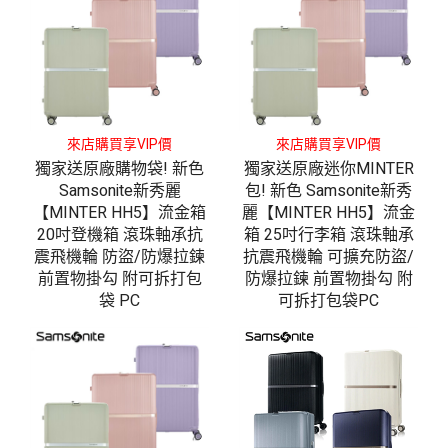
來店購買享VIP價
來店購買享VIP價
獨家送原廠購物袋! 新色
獨家送原廠迷你MINTER
Samsonite新秀麗
包! 新色 Samsonite新秀
【MINTER HH5】流金箱
麗【MINTER HH5】流金
20吋登機箱 滾珠軸承抗
箱 25吋行李箱 滾珠軸承
震飛機輪 防盜/防爆拉鍊
抗震飛機輪 可擴充防盜/
前置物掛勾 附可拆打包
防爆拉鍊 前置物掛勾 附
袋 PC
可拆打包袋PC