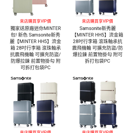
來店購買享VIP價
來店購買享VIP價
獨家送原廠迷你MINTER
Samsonite新秀麗
包! 新色 Samsonite新秀
【MINTER HH5】流金箱
麗【MINTER HH5】流金
28吋行李箱 滾珠軸承抗
箱 28吋行李箱 滾珠軸承
震飛機輪 可擴充防盜/防
抗震飛機輪 可擴充防盜/
爆拉鍊 前置物掛勾 附可
防爆拉鍊 前置物掛勾 附
拆打包袋PC
可拆打包袋PC
來店購買享VIP價
來店購買享VIP價