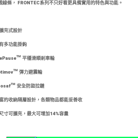
觀線條， FRONTEC系列不只好看更具備實用的特色與功能。
可擴充式設計
附有多功能掛鈎
tePause™ 平穩滑順剎車輪
ptimov™ 彈力避震輪
uosaf™ 安全防盜拉鏈
豐富的收納隔層設計，各類物品都能妥善收
全尺寸可擴充，最大可增加14%容量