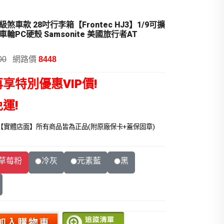
級煞車款 28吋行李箱【Frontec HJ3】1/9可擴
輪PC硬殼 Samsonite 美國旅行者AT
網路價
00
8448
再
享
特別優惠
VIP價!
免運
!
【實體店面】所有商品皆為正品(附原廠保卡+蓋保固章)
草莓粉
冷灰
元素藍
黑