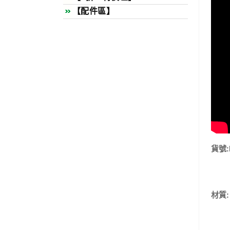
【配件區】
貨號:
材質: