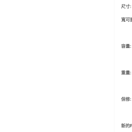
尺寸
寬可
容量
重量: 
保修:
新的