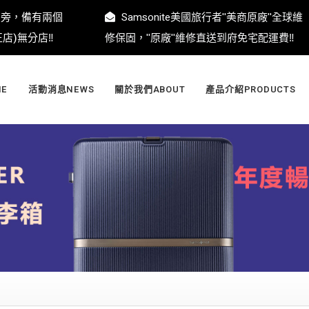
門旁，備有兩個
Samsonite美國旅行者''美商原廠''全球維
)無分店‼️
修保固，''原廠''維修直送到府免宅配運費‼️
E
活動消息NEWS
關於我們ABOUT
產品介紹PRODUCTS