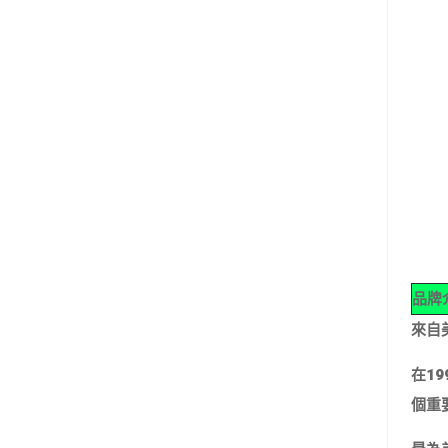
品牌
來自美
在19
個重要