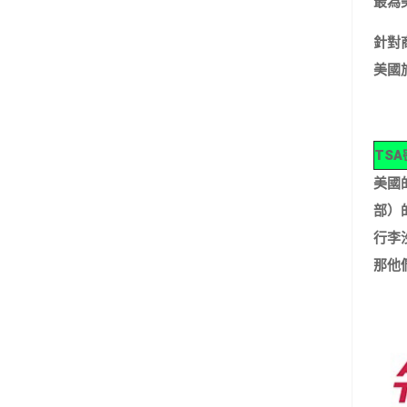
最為美
針對
美國旅
TS
美國的 
部）
行李
那他