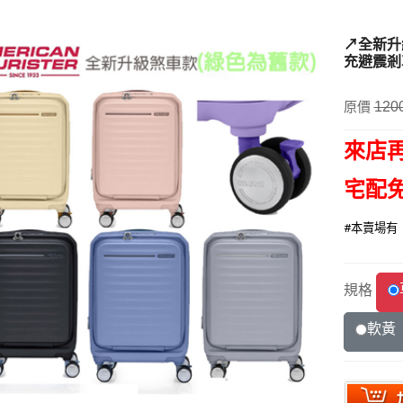
↗️全新升
充避震剎車
原價
120
來
店
宅配
#本賣場有
規格
軟黃