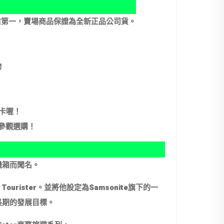
誠信第一，賣場商品保證為全新正品公司貨。
物
卡喔！
店參觀選購！
登機箱而聞名。
ourister。並將他設定為Samsonite旗下的一
為長期的發展目標。