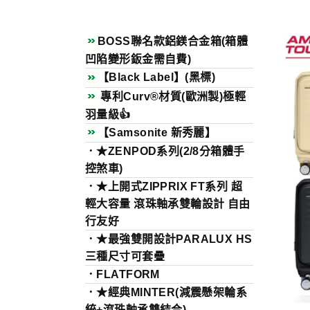
BOSS聯名款鋁鎂合金箱(箱體
凹陷變形鈑金需自費)
【Black Label】(黑標)
專利Curv®材質(歐洲製)極輕
羽量級👍
【Samsonite 新秀麗】
．★ZENPOD系列(2/8分箱體手
控煞車)
．★上開式ZIPPRIX FT系列 超
輕大容量 滾珠軸承雙輪設計 自由
行友好
．★最強雙開設計PARALUX HS
三種尺寸可套疊
．FLATFORM
．★經典MINTER(減震懸架輪系
統+滾珠軸承雙結合)