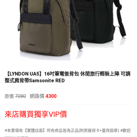
【LYNDON UA5】16吋筆電後背包 休閒旅行輕裝上陣 可調
整式肩背帶Samsonite RED
網路價
原價
7080
4300
來店購買獨享VIP價
#本賣場有【實體店面】所有商品皆為正品(附原廠保卡+蓋保固章) #歡迎