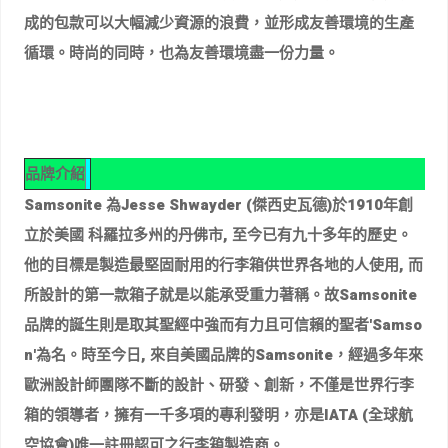
成的包款可以大幅減少資源的浪費，並形成友善環境的生產
循環。時尚的同時，也為友善環境盡一份力量。
品牌介紹
Samsonite 為Jesse Shwayder (傑西史瓦德)於1910年創
立於美國 科羅拉多州的丹佛市, 至今已有九十多年的歷史。
他的目標是製造最堅固耐用的行李箱供世界各地的人使用, 而
所設計的第一款箱子就是以能承受重力著稱。故Samsonite
品牌的誕生則是取其聖經中強而有力且可信賴的聖者'Samso
n'為名。時至今日, 來自美國品牌的Samsonite，經過多年來
歐洲設計師團隊不斷的設計、研發、創新，不僅是世界行李
箱的領導者，擁有一千多項的專利發明，亦是IATA (全球航
空協會)唯一註冊認可之行李箱製造商。