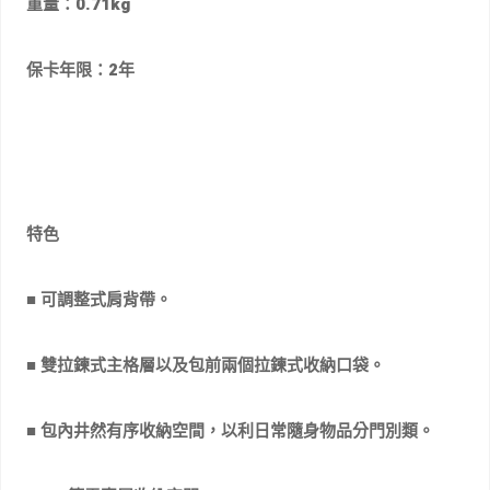
重量：
0.71
kg
保卡年限：2年
特色
■ 可調整式肩背帶。
■ 雙拉鍊式主格層以及包前兩個拉鍊式收納口袋。
■ 包內井然有序收納空間，以利日常隨身物品分門別類。