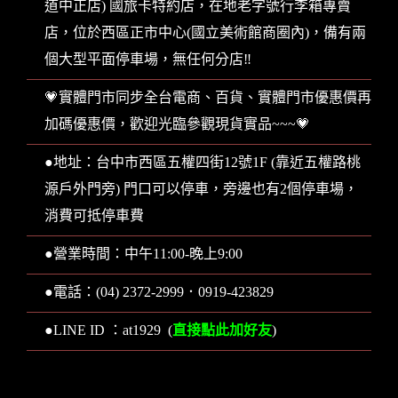
道中正店) 國旅卡特約店，在地老字號行李箱專賣
店，位於西區正市中心(國立美術館商圈內)，備有兩
個大型平面停車場，無任何分店‼️
💗實體門市同步全台電商、百貨、實體門市優惠價再
加碼優惠價，歡迎光臨參觀現貨實品~~~💗
●地址：台中市西區五權四街12號1F (靠近五權路桃
源戶外門旁) 門口可以停車，旁邊也有2個停車場，
消費可抵停車費
●營業時間：中午11:00-晚上9:00
●電話：(04) 2372-2999．0919-423829
直接點此加好友
●LINE ID ：at1929 (
)